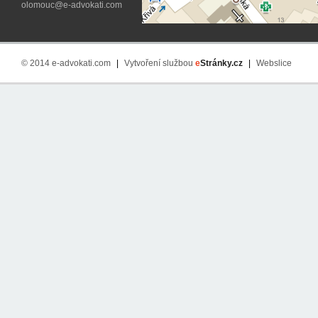
olomouc@e-advokati.com
© 2014 e-advokati.com
|
Vytvoření službou
e
Stránky.cz
|
Webslice