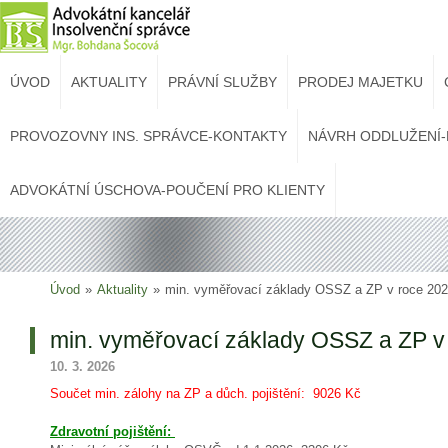
ÚVOD
AKTUALITY
PRÁVNÍ SLUŽBY
PRODEJ MAJETKU
PROVOZOVNY INS. SPRÁVCE-KONTAKTY
NÁVRH ODDLUŽENÍ-
ADVOKÁTNÍ ÚSCHOVA-POUČENÍ PRO KLIENTY
Úvod
»
Aktuality
»
min. vyměřovací základy OSSZ a ZP v roce 20
min. vyměřovací základy OSSZ a ZP v
10. 3. 2026
Součet min. zálohy na ZP a důch. pojištění:
9026 Kč
Zdravotní pojištění: