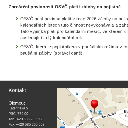
Zproštění povinnosti OSVČ platit zálohy na pojistné
OSVČ není povinna platit v roce 2026 zálohy na poji
kalendářních letech tuto činnost nevykonávala a zaháj
Tato výjimka platí pro kalendářní měsíc, ve kterém či
následující celý kalendářní rok.
OSVČ, která je poplatníkem v paušálním režimu v roc
paušální zálohy (správci daně).
Kontakt
Olomouc
Kateřinská 5
PSČ: 779 00
Tel: +420 585 205 508
Fax: +420 585 205 508