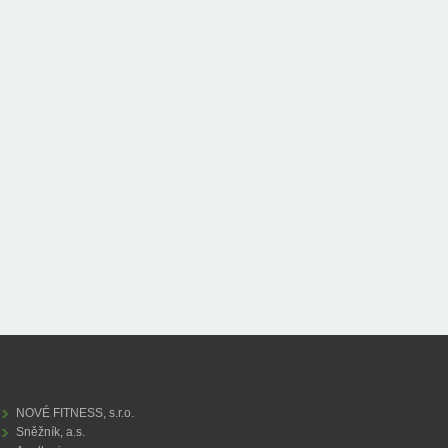
NOVÉ FITNESS, s.r.o.
Sněžník, a.s.