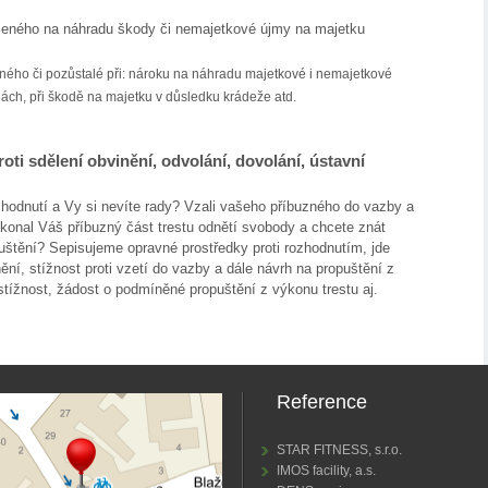
ozeného na náhradu škody či nemajetkové újmy na majetku
ého či pozůstalé při: nároku na náhradu majetkové i nemajetkové
ách, při škodě na majetku v důsledku krádeže atd.
oti sdělení obvinění, odvolání, dovolání, ústavní
ozhodnutí a Vy si nevíte rady? Vzali vašeho příbuzného do vazby a
konal Váš příbuzný část trestu odnětí svobody a chcete znát
štění? Sepisujeme opravné prostředky proti rozhodnutím, jde
nění, stížnost proti vzetí do vazby a dále návrh na propuštění z
stížnost, žádost o podmíněné propuštění z výkonu trestu aj.
Reference
STAR FITNESS, s.r.o.
IMOS facility, a.s.