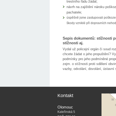
trestního řádu žádat;
návrh na zajištění nároku pošk
pachatele;
úspěšně jsme zastupovali poškozen
škody vzniklé při dopravních nehod
Sepis dokumentů: stížnosti pr
stížnosti aj.
Vydal už policejní orgán či soud r
chcete žádat o jeho propuštění? Vy
podmínky pro jeho podmíněné propu
zejm. o stížnosti proti sdělení obvi
vazby, odvolání, dovolání, ústavní 
Kontakt
Olomouc
Kateřinská 5