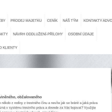
ŽBY
PRODEJ MAJETKU
CENÍK
NÁŠ TÝM
KONTAKTY ADVO
AKTY
NÁVRH ODDLUŽENÍ-PŘÍLOHY
OSOBNÍ ÚDAJE
O KLIENTY
bviněného, obžalovaného
 někdo z rodiny z trestného činu a nevíte jak se bránit a jaká práva
yzná v systému trestního práva a dovede za Vás bojovat? Využijte