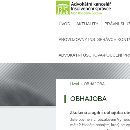
ÚVOD
AKTUALITY
PRÁVNÍ SLU
PROVOZOVNY INS. SPRÁVCE-KONT
ADVOKÁTNÍ ÚSCHOVA-POUČENÍ PR
Úvod
»
OBHAJOBA
OBHAJOBA
Zkušená a agilní obhajoba o
Jste obviněni či obžalováni Vy nebo
máte? Hledáte obhájce, který se v