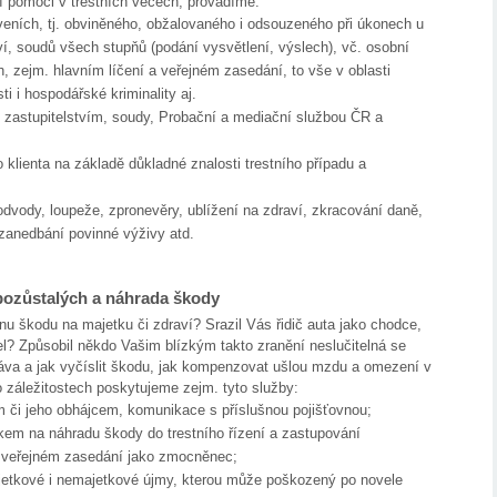
í pomoci v trestních věcech, provádíme:
veních, tj. obviněného, obžalovaného i odsouzeného při úkonech u
tví, soudů všech stupňů (podání vysvětlení, výslech), vč. osobní
, zejm. hlavním líčení a veřejném zasedání, to vše v oblasti
ti i hospodářské kriminality aj.
m zastupitelstvím, soudy, Probační a mediační službou ČR a
o klienta na základě důkladné znalosti trestního případu a
dvody, loupeže, zpronevěry, ublížení na zdraví, zkracování daně,
zanedbání povinné výživy atd.
ozůstalých a náhrada škody
nu škodu na majetku či zdraví? Srazil Vás řidič auta jako chodce,
ujel? Způsobil někdo Vašim blízkým takto zranění neslučitelná se
ráva a jak vyčíslit škodu, jak kompenzovat ušlou mzdu a omezení v
 záležitostech poskytujeme zejm. tyto služby:
m či jeho obhájcem, komunikace s příslušnou pojišťovnou;
kem na náhradu škody do trestního řízení a zastupování
i veřejném zasedání jako zmocněnec;
jetkové i nemajetkové újmy, kterou může poškozený po novele