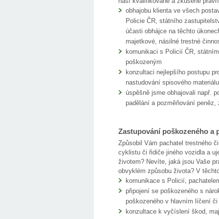
naší kvalifikované a zkušené právn
obhajobu klienta ve všech posta
Policie ČR, státního zastupitels
účasti obhájce na těchto úkonech
majetkové, násilné trestné činnos
komunikaci s Policií ČR, státní
poškozeným
konzultaci nejlepšího postupu pr
nastudování spisového materiálu
úspěšně jsme obhajovali např. po
padělání a pozměňování peněz, 
Zastupování poškozeného a p
Způsobil Vám pachatel trestného či
cyklistu či řidiče jiného vozidla a 
životem? Nevíte, jaká jsou Vaše p
obvyklém způsobu života? V těchto
komunikace s Policií, pachatele
připojení se poškozeného s náro
poškozeného v hlavním líčení č
konzultace k vyčíslení škod, ma