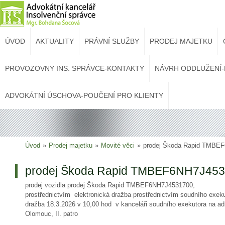
ÚVOD
AKTUALITY
PRÁVNÍ SLUŽBY
PRODEJ MAJETKU
PROVOZOVNY INS. SPRÁVCE-KONTAKTY
NÁVRH ODDLUŽENÍ-
ADVOKÁTNÍ ÚSCHOVA-POUČENÍ PRO KLIENTY
Úvod
»
Prodej majetku
»
Movité věci
»
prodej Škoda Rapid TMBEF
prodej Škoda Rapid TMBEF6NH7J453
prodej vozidla prodej Škoda Rapid TMBEF6NH7J4531700,
prostřednictvím elektronická dražba prostřednictvím soudního exek
dražba 18.3.2026 v 10,00 hod v kanceláři soudního exekutora na a
Olomouc, II. patro