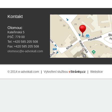
Kontakt
Olomouc
Kateřinská 5
PSČ: 779 00
Tel: +420 585 205 508
Fax: +420 585 205 508
olomouc@e-advokati.com
© 2014 e-advokati.com
|
Vytvoření službou
e
Stránky.cz
|
Webslice