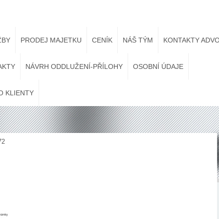
ŽBY
PRODEJ MAJETKU
CENÍK
NÁŠ TÝM
KONTAKTY ADVO
AKTY
NÁVRH ODDLUŽENÍ-PŘÍLOHY
OSOBNÍ ÚDAJE
O KLIENTY
72