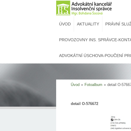
ÚVOD
AKTUALITY
PRÁVNÍ SLU
PROVOZOVNY INS. SPRÁVCE-KONT
ADVOKÁTNÍ ÚSCHOVA-POUČENÍ PR
Úvod
»
Fotoalbum
»
detail O-5766
detail O-576672