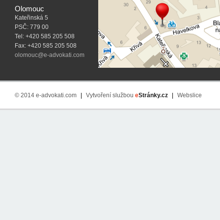
Olomouc
Kateřinská 5
PSČ: 779 00
Tel: +420 585 205 508
Fax: +420 585 205 508
olomouc@e-advokati.com
© 2014 e-advokati.com
|
Vytvoření službou
e
Stránky.cz
|
Webslice