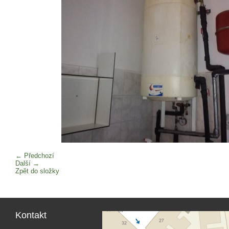
← Předchozí
Další →
Zpět do složky
Kontakt