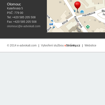
Olomouc
Kateřinská 5
PSČ: 779 00
Tel: +420 585 205 508
Fax: +420 585 205 508
olomouc@e-advokati.com
© 2014 e-advokati.com
|
Vytvoření službou
e
Stránky.cz
|
Webslice