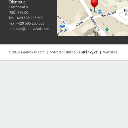
Olomouc
Kateřinská 5
PSČ: 779 00
Tel: +420 585 205 508
Fax: +420 585 205 508
olomouc@e-advokati.com
© 2014 e-advokati.com
|
Vytvoření službou
e
Stránky.cz
|
Webslice