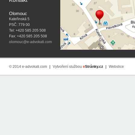
Kontakt
Olomouc
Kateřinská 5
PSČ: 779 00
Tel: +420 585 205 508
Fax: +420 585 205 508
olomouc@e-advokati.com
© 2014 e-advokati.com
|
Vytvoření službou
e
Stránky.cz
|
Webslice