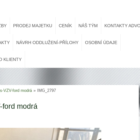
ŽBY
PRODEJ MAJETKU
CENÍK
NÁŠ TÝM
KONTAKTY ADVO
AKTY
NÁVRH ODDLUŽENÍ-PŘÍLOHY
OSOBNÍ ÚDAJE
O KLIENTY
vis-VZV-ford modrá
»
IMG_2797
V-ford modrá