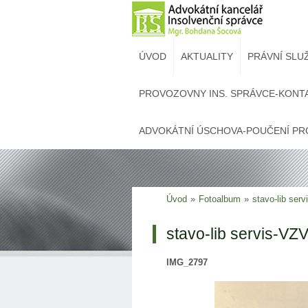
ÚVOD
AKTUALITY
PRÁVNÍ SLU
PROVOZOVNY INS. SPRÁVCE-KONT
ADVOKÁTNÍ ÚSCHOVA-POUČENÍ PR
Úvod
»
Fotoalbum
»
stavo-lib ser
stavo-lib servis-VZ
IMG_2797