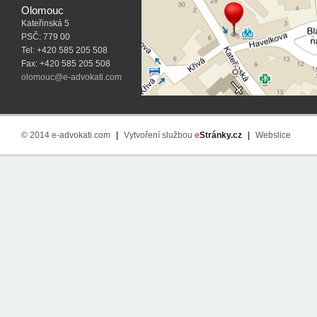
Olomouc
Kateřinská 5
PSČ: 779 00
Tel: +420 585 205 508
Fax: +420 585 205 508
olomouc@e-advokati.com
© 2014 e-advokati.com
|
Vytvoření službou
e
Stránky.cz
|
Webslice