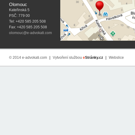
Olomouc
Kateřinská 5
PSČ: 779 00
Tel: +420 585 205 508
Fax: +420 585 205 508
olomouc@e-advokati.com
© 2014 e-advokati.com
|
Vytvoření službou
e
Stránky.cz
|
Webslice