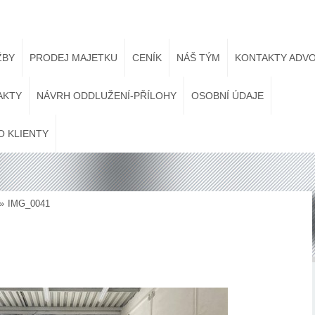
ŽBY
PRODEJ MAJETKU
CENÍK
NÁŠ TÝM
KONTAKTY ADVO
AKTY
NÁVRH ODDLUŽENÍ-PŘÍLOHY
OSOBNÍ ÚDAJE
O KLIENTY
»
IMG_0041