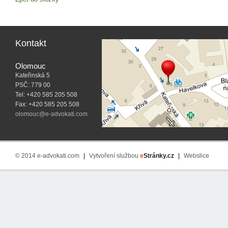
Kontakt
Olomouc
Kateřinská 5
PSČ: 779 00
Tel: +420 585 205 508
Fax: +420 585 205 508
olomouc@e-advokati.com
© 2014 e-advokati.com
|
Vytvoření službou
e
Stránky.cz
|
Webslice