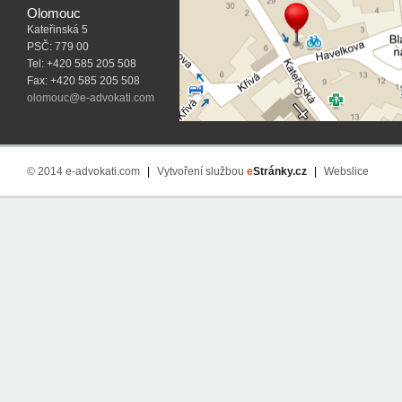
Olomouc
Kateřinská 5
PSČ: 779 00
Tel: +420 585 205 508
Fax: +420 585 205 508
olomouc@e-advokati.com
© 2014 e-advokati.com
|
Vytvoření službou
e
Stránky.cz
|
Webslice