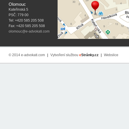
Olomouc
Kateřinská 5
PSČ: 779 00
Tel: +420 585 205 508
Fax: +420 585 205 508
olomouc@e-advokati.com
© 2014 e-advokati.com
|
Vytvoření službou
e
Stránky.cz
|
Webslice