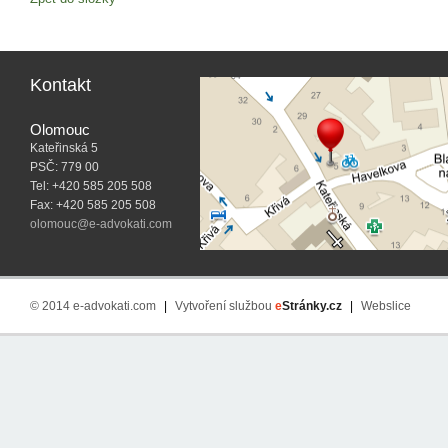
Kontakt
Olomouc
Kateřinská 5
PSČ: 779 00
Tel: +420 585 205 508
Fax: +420 585 205 508
olomouc@e-advokati.com
© 2014 e-advokati.com
|
Vytvoření službou
e
Stránky.cz
|
Webslice